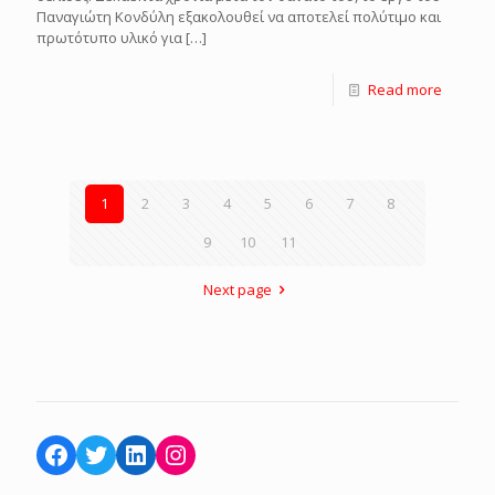
Παναγιώτη Κονδύλη εξακολουθεί να αποτελεί πολύτιμο και
πρωτότυπο υλικό για
[…]
Read more
1
2
3
4
5
6
7
8
9
10
11
Next page
Facebook
Twitter
LinkedIn
Instagram