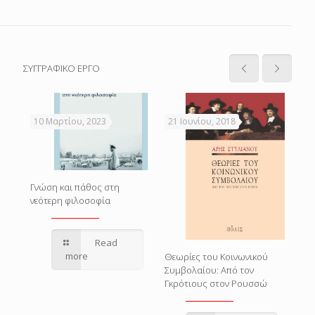
ΣΥΓΓΡΑΦΙΚΟ ΕΡΓΟ
10 Μαρτίου, 2023
21 Ιουνίου, 2018
21 
Γνώση και πάθος στη
νεότερη φιλοσοφία
Read
ατία
Ο Σ
more
Θεωρίες του Κοινωνικού
Συμβολαίου: Από τον
Γκρότιους στον Ρουσσώ