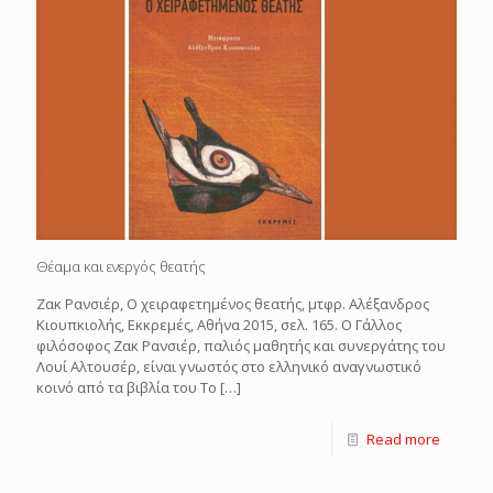
Θέαμα και ενεργός θεατής
Ζακ Ρανσιέρ, Ο χειραφετημένος θεατής, μτφρ. Αλέξανδρος
Κιουπκιολής, Εκκρεμές, Αθήνα 2015, σελ. 165. Ο Γάλλος
φιλόσοφος Ζακ Ρανσιέρ, παλιός μαθητής και συνεργάτης του
Λουί Αλτουσέρ, είναι γνωστός στο ελληνικό αναγνωστικό
κοινό από τα βιβλία του Το
[…]
Read more