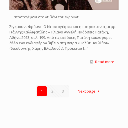
Ο Ντοστογέφσκι στο ντιβάνι του Φρόυντ
Σίγκμουντ Φρόυντ, Ο Ντοστογέφσκι και η πατροκτονία, μτφρ.
Γιάννης Καλλιφατίδης – Ηλιάνα Αγγελή, εκδόσεις Πατάκη,
Αθήνα 2013, σελ. 199. Από τις εκδόσεις Πατάκη κυκλοφορεί
άλλο ένα ενδιαφέρον βιβλίο στη σειρά «Πολύτιμοι λίθοι»
(διευθυντής: Χάρης Βλαβιανός). Πρόκειται
[…]
Read more
1
2
3
Next page