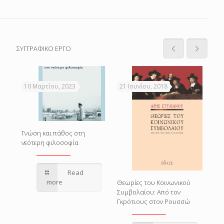
ΣΥΓΓΡΑΦΙΚΟ ΕΡΓΟ
10 Μαρτίου, 2023
21 Ιουνίου, 2018
21 
Γνώση και πάθος στη
νεότερη φιλοσοφία
Read
ατία
Ο Σ
more
Θεωρίες του Κοινωνικού
Συμβολαίου: Από τον
Γκρότιους στον Ρουσσώ